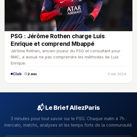
PSG : Jérôme Rothen charge Luis
Enrique et comprend Mbappé
Jérôme Rothen, ancien joueur du PSG et consultant pour
RMC, a avoué ne pas comprendre les méthodes de Luis
Enrique.
Club
2 min
5 mai 2024
📬 Le Brief AllezParis
3 minutes pour tout savoir sur le PSG. Chaque matin à 7h :
mercato, matchs, analyses et les temps forts de la communauté.