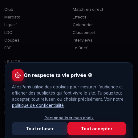
Club
Match en direct
Mercato
Effectif
Ligue 1
Calendrier
LDC
Classement
Coupes
Interviews
EDF
Le Brief
LE SITE
À propos
On respecte ta vie privée 🍪
Contact
AllezParis utilise des cookies pour mesurer l'audience et
Mentions légales
afficher des publicités qui font vivre le site. Tu peux tout
Confidentialité
accepter, tout refuser, ou choisir précisément. Voir notre
Gérer les cookies
politique de confidentialité
.
Flux RSS
Personnaliser mes choix
Tout refuser
Tout accepter
© 2019-2026 AllezParis — Tous droits réservés