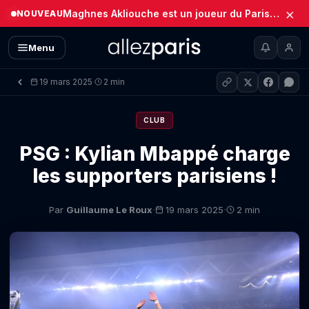
×
Maghnes Akliouche est un joueur du Paris Saint-Germain (Officiel)
NOUVEAU
Menu
19 mars 2025
2 min
·
CLUB
PSG : Kylian Mbappé charge
les supporters parisiens !
·
·
Par
Guillaume Le Roux
19 mars 2025
2 min