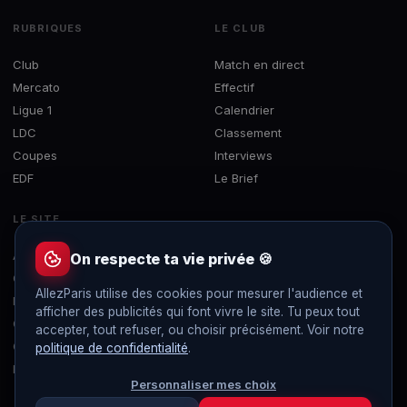
RUBRIQUES
LE CLUB
Club
Match en direct
Mercato
Effectif
Ligue 1
Calendrier
LDC
Classement
Coupes
Interviews
EDF
Le Brief
LE SITE
À propos
On respecte ta vie privée 🍪
Contact
AllezParis utilise des cookies pour mesurer l'audience et
Mentions légales
afficher des publicités qui font vivre le site. Tu peux tout
Confidentialité
accepter, tout refuser, ou choisir précisément. Voir notre
Gérer les cookies
politique de confidentialité
.
Flux RSS
Personnaliser mes choix