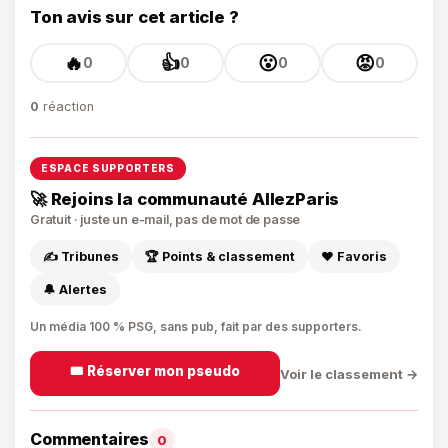
Ton avis sur cet article ?
🔥
👍
😮
😡
0
0
0
0
0
réaction
ESPACE SUPPORTERS
🚀 Rejoins la communauté AllezParis
Gratuit · juste un e-mail, pas de mot de passe
✍️ Tribunes
🏆 Points & classement
❤️ Favoris
🔔 Alertes
Un média 100 % PSG, sans pub, fait par des supporters.
🎟️ Réserver mon pseudo
Voir le classement →
Commentaires
0