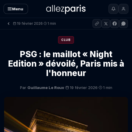
Menu
19 février 2026
1 min
·
CLUB
PSG : le maillot « Night
Edition » dévoilé, Paris mis à
l'honneur
·
·
Par
Guillaume Le Roux
19 février 2026
1 min