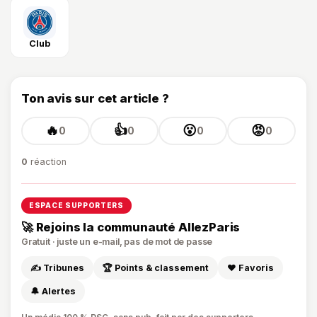
Club
Ton avis sur cet article ?
🔥
👍
😮
😡
0
0
0
0
0
réaction
ESPACE SUPPORTERS
🚀 Rejoins la communauté AllezParis
Gratuit · juste un e-mail, pas de mot de passe
✍️ Tribunes
🏆 Points & classement
❤️ Favoris
🔔 Alertes