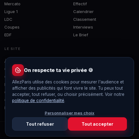
Mercato
Effectif
Ligue 1
Calendrier
LDC
Classement
Coupes
Interviews
EDF
Le Brief
LE SITE
À propos
Concours
On respecte ta vie privée 🍪
Contact
AllezParis utilise des cookies pour mesurer l'audience et
Mentions légales
afficher des publicités qui font vivre le site. Tu peux tout
Confidentialité
accepter, tout refuser, ou choisir précisément. Voir notre
Gérer les cookies
politique de confidentialité
.
Flux RSS
Personnaliser mes choix
Tout refuser
Tout accepter
© 2019-2026 AllezParis — Tous droits réservés
Site 100% indépendant et sans publicité, non affilié au Paris Saint-Germain