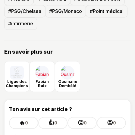
#PSG/Chelsea
#PSG/Monaco
#Point médical
#infirmerie
En savoir plus sur
Ligue des
Fabian
Ousmane
Champions
Ruiz
Dembélé
Ton avis sur cet article ?
🔥
👍
😮
😡
0
0
0
0