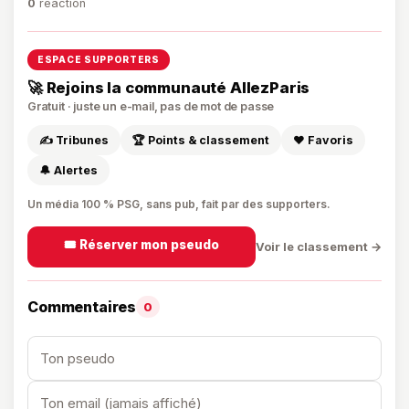
0
réaction
ESPACE SUPPORTERS
🚀 Rejoins la communauté AllezParis
Gratuit · juste un e-mail, pas de mot de passe
✍️ Tribunes
🏆 Points & classement
❤️ Favoris
🔔 Alertes
Un média 100 % PSG, sans pub, fait par des supporters.
🎟️ Réserver mon pseudo
Voir le classement →
Commentaires
0