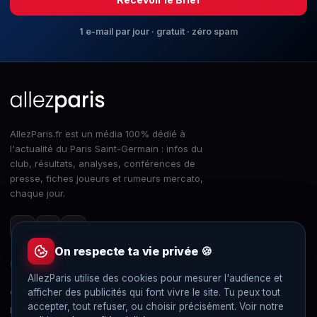
1 e-mail par jour · gratuit · zéro spam
AllezParis.fr est un média 100% dédié à
l'actualité du Paris Saint-Germain : infos du
club, résultats, analyses, conférences de
presse, fiches joueurs et rumeurs mercato,
chaque jour.
On respecte ta vie privée 🍪
RUBRIQUES
LE CLUB
AllezParis utilise des cookies pour mesurer l'audience et
afficher des publicités qui font vivre le site. Tu peux tout
Club
Match en direct
accepter, tout refuser, ou choisir précisément. Voir notre
Mercato
Effectif