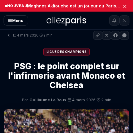
×
Maghnes Akliouche est un joueur du Paris Saint-Germain (Officiel)
NOUVEAU
Menu
4 mars 2026
2 min
·
LIGUE DES CHAMPIONS
PSG : le point complet sur
l'infirmerie avant Monaco et
Chelsea
·
·
Par
Guillaume Le Roux
4 mars 2026
2 min