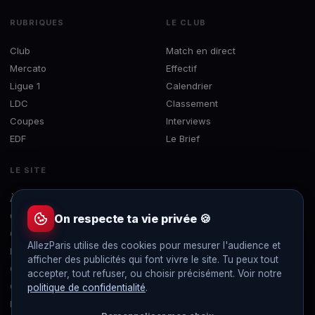
RUBRIQUES
LE CLUB
Club
Match en direct
Mercato
Effectif
Ligue 1
Calendrier
LDC
Classement
Coupes
Interviews
EDF
Le Brief
LE SITE
À propos
Concours
On respecte ta vie privée 🍪
Contact
AllezParis utilise des cookies pour mesurer l'audience et
Mentions légales
afficher des publicités qui font vivre le site. Tu peux tout
Confidentialité
accepter, tout refuser, ou choisir précisément. Voir notre
Gérer les cookies
politique de confidentialité
.
Flux RSS