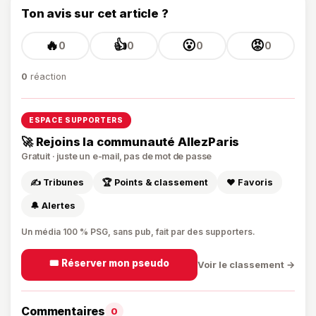
Ton avis sur cet article ?
🔥
👍
😮
😡
0
0
0
0
0
réaction
ESPACE SUPPORTERS
🚀 Rejoins la communauté AllezParis
Gratuit · juste un e-mail, pas de mot de passe
✍️ Tribunes
🏆 Points & classement
❤️ Favoris
🔔 Alertes
Un média 100 % PSG, sans pub, fait par des supporters.
🎟️ Réserver mon pseudo
Voir le classement →
Commentaires
0