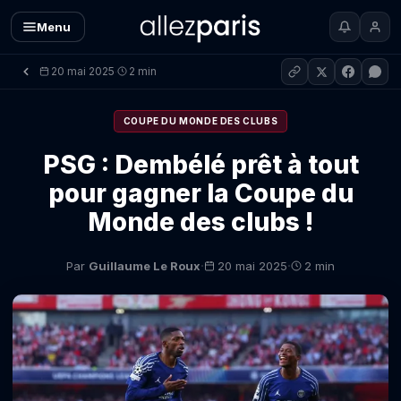
Menu
20 mai 2025
2 min
·
COUPE DU MONDE DES CLUBS
PSG : Dembélé prêt à tout
pour gagner la Coupe du
Monde des clubs !
·
·
Par
Guillaume Le Roux
20 mai 2025
2 min