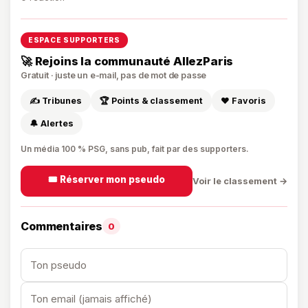
ESPACE SUPPORTERS
🚀 Rejoins la communauté AllezParis
Gratuit · juste un e-mail, pas de mot de passe
✍️ Tribunes
🏆 Points & classement
❤️ Favoris
🔔 Alertes
Un média 100 % PSG, sans pub, fait par des supporters.
🎟️ Réserver mon pseudo
Voir le classement →
Commentaires
0