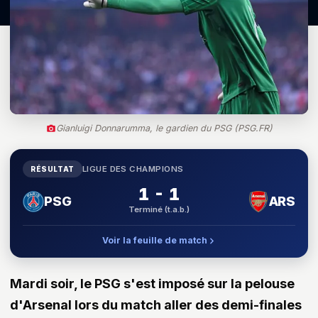
Gianluigi Donnarumma, le gardien du PSG (PSG.FR)
LIGUE DES CHAMPIONS
RÉSULTAT
1 - 1
PSG
ARS
Terminé (t.a.b.)
Voir la feuille de match
Mardi soir, le PSG s'est imposé sur la pelouse
d'Arsenal lors du match aller des demi-finales