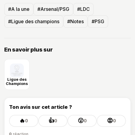
#A la une
#Arsenal/PSG
#LDC
#Ligue des champions
#Notes
#PSG
En savoir plus sur
Ligue des
Champions
Ton avis sur cet article ?
🔥
👍
😮
😡
0
0
0
0
0
réaction