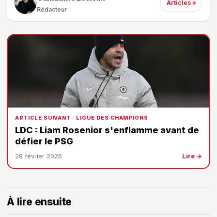
Articles
→
Rédacteur
ARTICLE SUIVANT · LIGUE DES CHAMPIONS
LDC : Liam Rosenior s'enflamme avant de
défier le PSG
28 février 2026
Lire →
À lire ensuite