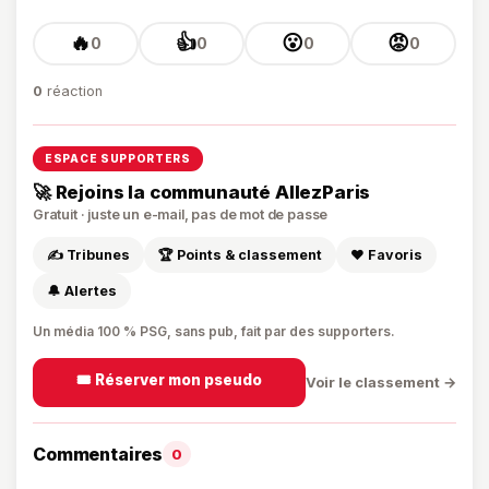
🔥
👍
😮
😡
0
0
0
0
0
réaction
ESPACE SUPPORTERS
🚀 Rejoins la communauté AllezParis
Gratuit · juste un e-mail, pas de mot de passe
✍️ Tribunes
🏆 Points & classement
❤️ Favoris
🔔 Alertes
Un média 100 % PSG, sans pub, fait par des supporters.
🎟️ Réserver mon pseudo
Voir le classement →
Commentaires
0