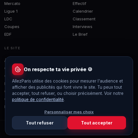
Mercato
Effectif
Ligue 1
Calendrier
LDC
Classement
Coupes
Interviews
EDF
Le Brief
LE SITE
À propos
Concours
On respecte ta vie privée 🍪
Contact
AllezParis utilise des cookies pour mesurer l'audience et
Mentions légales
afficher des publicités qui font vivre le site. Tu peux tout
Confidentialité
accepter, tout refuser, ou choisir précisément. Voir notre
Gérer les cookies
politique de confidentialité
.
Flux RSS
Personnaliser mes choix
Tout refuser
Tout accepter
© 2019-2026 AllezParis — Tous droits réservés
Site 100% indépendant et sans publicité, non affilié au Paris Saint-Germain