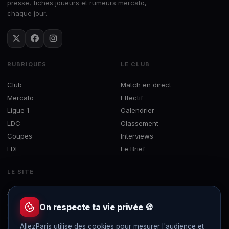
presse, fiches joueurs et rumeurs mercato,
chaque jour.
RUBRIQUES
LE CLUB
Club
Match en direct
Mercato
Effectif
Ligue 1
Calendrier
LDC
Classement
Coupes
Interviews
EDF
Le Brief
LE SITE
À propos
Concours
On respecte ta vie privée 🍪
Contact
AllezParis utilise des cookies pour mesurer l'audience et