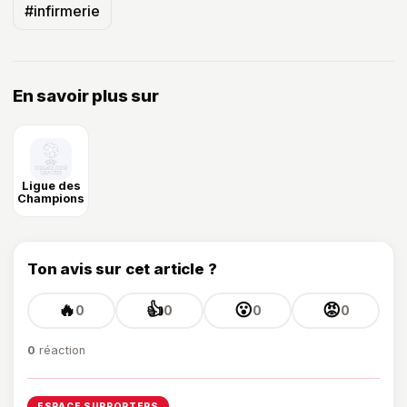
#infirmerie
En savoir plus sur
Ligue des
Champions
Ton avis sur cet article ?
🔥
👍
😮
😡
0
0
0
0
0
réaction
ESPACE SUPPORTERS