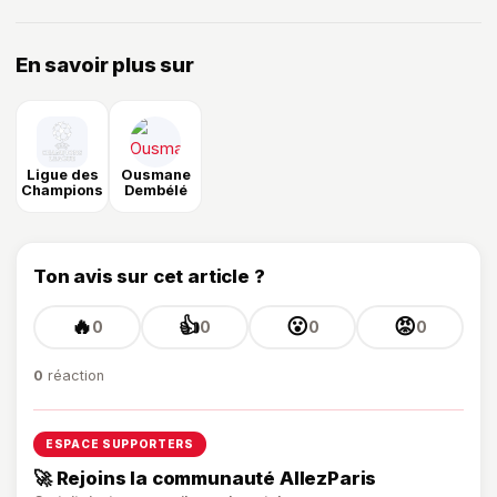
En savoir plus sur
Ligue des
Ousmane
Champions
Dembélé
Ton avis sur cet article ?
🔥
👍
😮
😡
0
0
0
0
0
réaction
ESPACE SUPPORTERS
🚀 Rejoins la communauté AllezParis