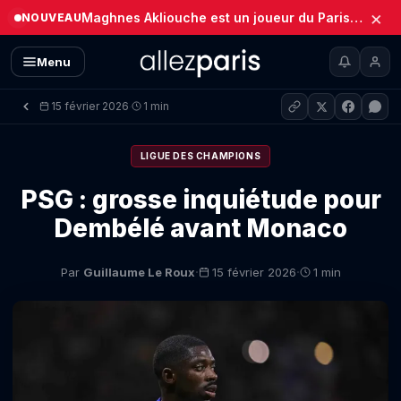
×
Maghnes Akliouche est un joueur du Paris Saint-Germain (Officiel)
NOUVEAU
Menu
15 février 2026
1 min
·
LIGUE DES CHAMPIONS
PSG : grosse inquiétude pour
Dembélé avant Monaco
·
·
Par
Guillaume Le Roux
15 février 2026
1 min