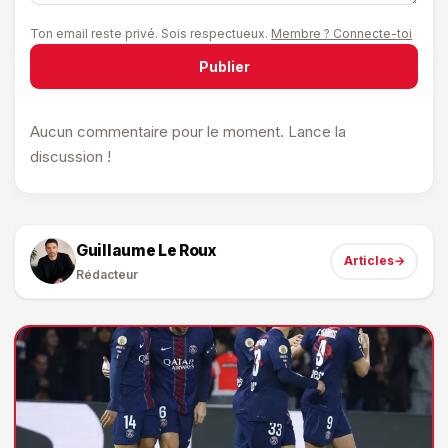
Ton email reste privé. Sois respectueux.
Membre ? Connecte-toi
Publier
Aucun commentaire pour le moment. Lance la
discussion !
Guillaume Le Roux
Articles
→
Rédacteur