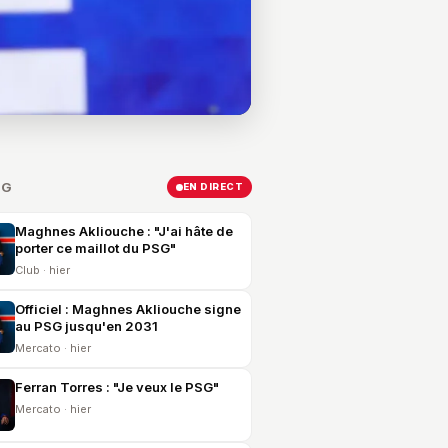
SG
EN DIRECT
Maghnes Akliouche : "J'ai hâte de
porter ce maillot du PSG"
Club · hier
Officiel : Maghnes Akliouche signe
au PSG jusqu'en 2031
Mercato · hier
Ferran Torres : "Je veux le PSG"
Mercato · hier