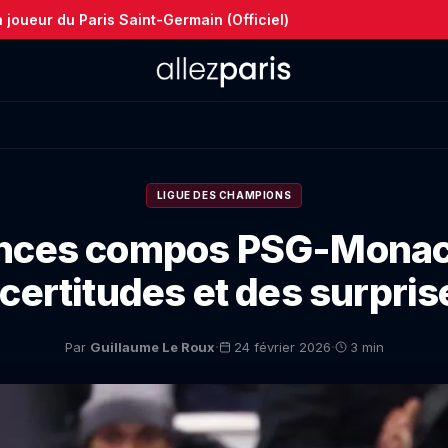
joueur du Paris Saint-Germain (Officiel)
LIGUE DES CHAMPIONS
nces compos PSG-Monaco
ncertitudes et des surpris
·
·
Par
Guillaume Le Roux
24 février 2026
3 min