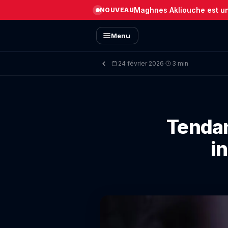
Maghnes Akliouche est un 
NOUVEAU
Menu
24 février 2026
3 min
·
Tenda
i