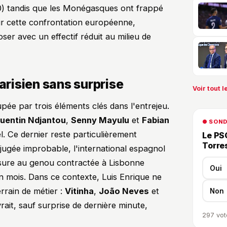
0) tandis que les Monégasques ont frappé
r cette confrontation européenne,
ser avec un effectif réduit au milieu de
parisien sans surprise
Voir tout le
upée par trois éléments clés dans l'entrejeu.
uentin Ndjantou
,
Senny Mayulu
et
Fabian
● SON
. Ce dernier reste particulièrement
Le PSG
Torre
t jugée improbable, l'international espagnol
ssure au genou contractée à Lisbonne
Oui
un mois. Dans ce contexte, Luis Enrique ne
errain de métier :
Vitinha
,
João Neves
et
Non
vrait, sauf surprise de dernière minute,
297
vot