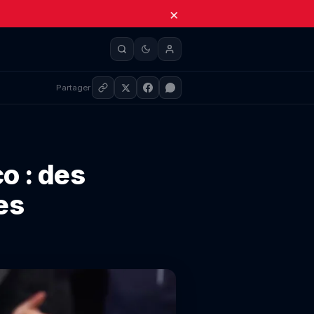
×
Partager
 : des
es