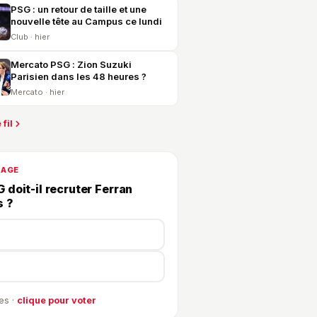
PSG : un retour de taille et une
nouvelle tête au Campus ce lundi
Club · hier
Mercato PSG : Zion Suzuki
Parisien dans les 48 heures ?
Mercato · hier
 fil
DAGE
 doit-il recruter Ferran
s ?
es ·
clique pour voter