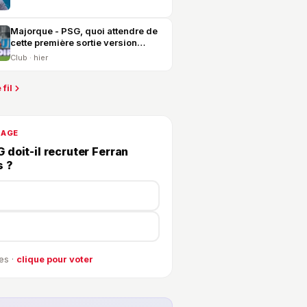
Majorque - PSG, quoi attendre de
cette première sortie version
2026-2027 ?
Club · hier
 fil
DAGE
 doit-il recruter Ferran
s ?
es ·
clique pour voter