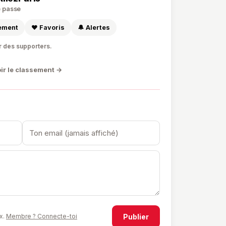
de passe
sement
❤️ Favoris
🔔 Alertes
r des supporters.
ir le classement →
Publier
x.
Membre ? Connecte-toi