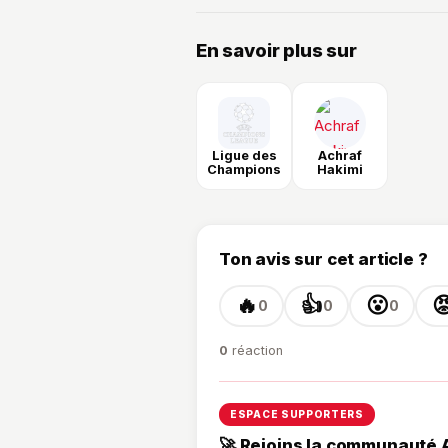
En savoir plus sur
Ligue des
Achraf
Champions
Hakimi
Ton avis sur cet article ?
🔥
👍
😮

0
0
0
0
réaction
ESPACE SUPPORTERS
🚀 Rejoins la communauté 