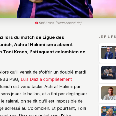
Toni Kroos (Deutschland.de)
LE FIL P
az lors du match de Ligue des
nich, Achraf Hakimi sera absent
n Toni Kroos, l'attaquant colombien ne
ors qu'il venait de s'offrir un doublé mardi
ce au PSG,
Luis Diaz a complètement
Munich est venu tacler Achraf Hakimi par
 sans jouer le ballon, et a fini par déglinguer
le ralenti, on se dit qu'il est impossible de
ge adressé au Colombien. Et pourtant, Toni
nsent que Diaz ne méritait pas d'être