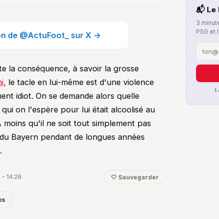
📬 Le 
3 minute
PSG et 
ion de @ActuFoot_ sur X →
 la conséquence, à savoir la grosse
i,
le tacle en lui-même est d'une violence
1
ent idiot. On se demande alors quelle
ui on l'espère pour lui était alcoolisé au
moins qu'il ne soit tout simplement pas
lot du Bayern pendant de longues années
.
 - 14:28
🤍 Sauvegarder
os