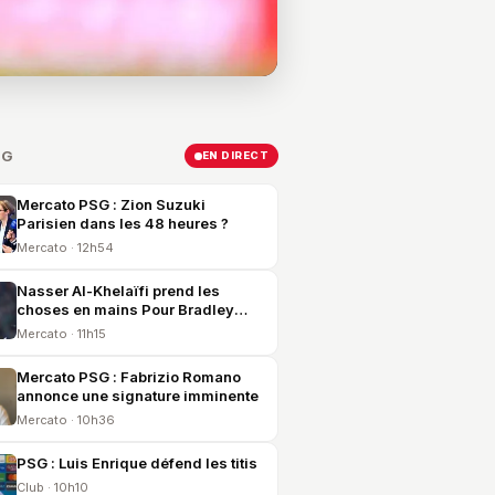
SG
EN DIRECT
Mercato PSG : Zion Suzuki
Parisien dans les 48 heures ?
Mercato · 12h54
Nasser Al-Khelaïfi prend les
choses en mains Pour Bradley
Barcola !
Mercato · 11h15
Mercato PSG : Fabrizio Romano
annonce une signature imminente
Mercato · 10h36
PSG : Luis Enrique défend les titis
Club · 10h10