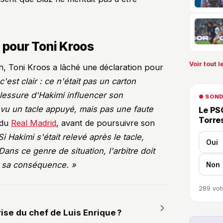
 pour Toni Kroos
Voir tout le
, Toni Kroos a lâché une déclaration pour
'est clair : ce n'était pas un carton
 blessure d'Hakimi influencer son
● SON
ai vu un tacle appuyé, mais pas une faute
Le PSG
Torre
 du
Real Madrid
, avant de poursuivre son
Si Hakimi s'était relevé après le tacle,
Oui
Dans ce genre de situation, l'arbitre doit
on sa conséquence. »
Non
289
vot
rise du chef de Luis Enrique ?