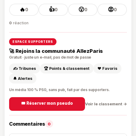
🔥
👍
😮
😡
0
0
0
0
0
réaction
ESPACE SUPPORTERS
🚀 Rejoins la communauté AllezParis
Gratuit · juste un e-mail, pas de mot de passe
✍️ Tribunes
🏆 Points & classement
❤️ Favoris
🔔 Alertes
Un média 100 % PSG, sans pub, fait par des supporters.
🎟️ Réserver mon pseudo
Voir le classement →
Commentaires
0