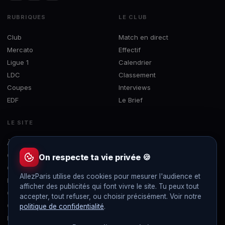
RUBRIQUES
LE CLUB
Club
Match en direct
Mercato
Effectif
Ligue 1
Calendrier
LDC
Classement
Coupes
Interviews
EDF
Le Brief
LE SITE
À propos
Concours
On respecte ta vie privée 🍪
Contact
AllezParis utilise des cookies pour mesurer l'audience et
Mentions légales
afficher des publicités qui font vivre le site. Tu peux tout
Confidentialité
accepter, tout refuser, ou choisir précisément. Voir notre
Gérer les cookies
politique de confidentialité
.
Flux RSS