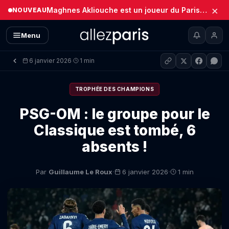
×
Maghnes Akliouche est un joueur du Paris Saint-Germain (Officiel)
NOUVEAU
Menu
6 janvier 2026
1 min
·
TROPHÉE DES CHAMPIONS
PSG-OM : le groupe pour le
Classique est tombé, 6
absents !
·
·
Par
Guillaume Le Roux
6 janvier 2026
1 min