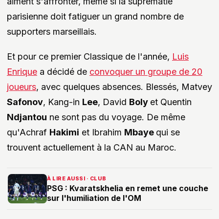
aiment s'affronter, même si la suprématie
parisienne doit fatiguer un grand nombre de
supporters marseillais.
Et pour ce premier Classique de l'année,
Luis
Enrique
a décidé de
convoquer un groupe de 20
joueurs
, avec quelques absences. Blessés, Matvey
Safonov
, Kang-in
Lee
, David
Boly
et Quentin
Ndjantou
ne sont pas du voyage. De même
qu'Achraf
Hakimi
et Ibrahim
Mbaye
qui se
trouvent actuellement à la CAN au Maroc.
À LIRE AUSSI · CLUB
PSG : Kvaratskhelia en remet une couche
sur l'humiliation de l'OM