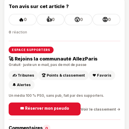
Ton avis sur cet article ?
🔥
👍
😮
😡
0
0
0
0
0
réaction
ESPACE SUPPORTERS
🚀 Rejoins la communauté AllezParis
Gratuit · juste un e-mail, pas de mot de passe
✍️ Tribunes
🏆 Points & classement
❤️ Favoris
🔔 Alertes
Un média 100 % PSG, sans pub, fait par des supporters.
🎟️ Réserver mon pseudo
Voir le classement →
Commentaires
0