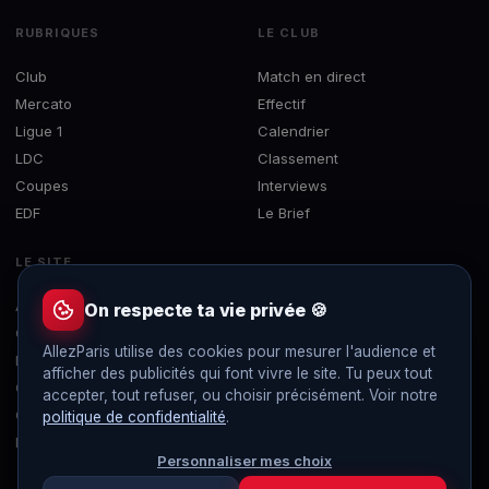
RUBRIQUES
LE CLUB
Club
Match en direct
Mercato
Effectif
Ligue 1
Calendrier
LDC
Classement
Coupes
Interviews
EDF
Le Brief
LE SITE
À propos
On respecte ta vie privée 🍪
Contact
AllezParis utilise des cookies pour mesurer l'audience et
Mentions légales
afficher des publicités qui font vivre le site. Tu peux tout
Confidentialité
accepter, tout refuser, ou choisir précisément. Voir notre
Gérer les cookies
politique de confidentialité
.
Flux RSS
Personnaliser mes choix