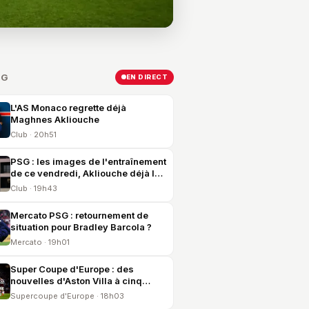
SG
EN DIRECT
L'AS Monaco regrette déjà
Maghnes Akliouche
Club · 20h51
PSG : les images de l'entraînement
de ce vendredi, Akliouche déjà là
et United en vue
Club · 19h43
Mercato PSG : retournement de
situation pour Bradley Barcola ?
Mercato · 19h01
Super Coupe d'Europe : des
nouvelles d'Aston Villa à cinq
jours du PSG
Supercoupe d'Europe · 18h03