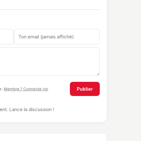
Publier
x.
Membre ? Connecte-toi
t. Lance la discussion !