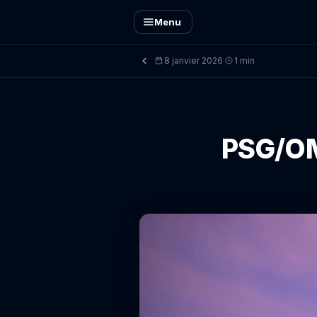
Menu
8 janvier 2026
1 min
·
PSG/OM 