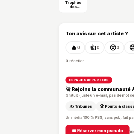
Trophée
des
Champions
Ton avis sur cet article ?
🔥
👍
😮

0
0
0
0
réaction
ESPACE SUPPORTERS
🚀 Rejoins la communauté 
Gratuit · juste un e-mail, pas de mot 
✍️ Tribunes
🏆 Points & clas
Un média 100 % PSG, sans pub, fait pa
🎟️ Réserver mon pseudo
Vo