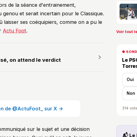
ors de la séance d'entrainement,
genou et serait incertain pour le Classique.
dû laisser ses coéquipiers, comme on a pu le
ar
Actu Foot
.
Voir tout le
● SON
é, on attend le verdict
Le PSG
Torre
Oui
Non
ion de @ActuFoot_ sur X →
314
vote
mmuniqué sur le sujet et une décision
📬 Le 