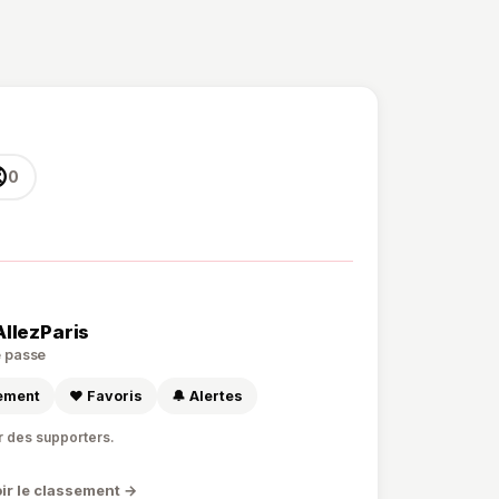

0
AllezParis
de passe
sement
❤️ Favoris
🔔 Alertes
r des supporters.
ir le classement →