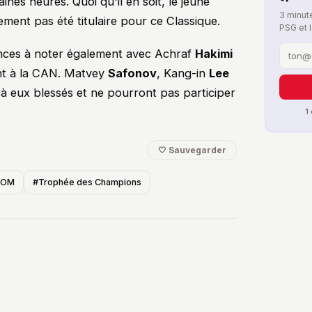
ines heures. Quoi qu'il en soit, le jeune
3 minute
ement pas été titulaire pour ce Classique.
PSG et 
nces à noter également avec Achraf
Hakimi
nt à la CAN. Matvey
Safonov
, Kang-in
Lee
à eux blessés et ne pourront pas participer
1
🤍 Sauvegarder
/OM
#Trophée des Champions