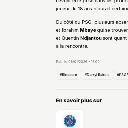
devrait être prise dans les procha
joueur de 18 ans n'aurait certain
Du côté du PSG, plusieurs abse
et Ibrahim
Mbaye
qui se trouve
et Quentin
Ndjantou
sont quant 
à la rencontre.
Pub. le 08/01/2026 - 12:00
#Blessure
#Darryl Bakola
#PSG
En savoir plus sur