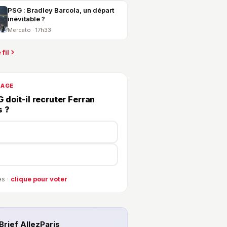
PSG : Bradley Barcola, un départ
inévitable ?
Mercato · 17h33
 fil
DAGE
 doit-il recruter Ferran
s ?
s ·
clique pour voter
Brief AllezParis