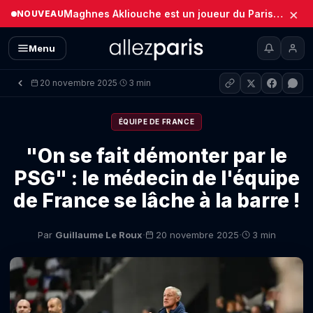
×
Maghnes Akliouche est un joueur du Paris Saint-Germain (Officiel)
NOUVEAU
Menu
20 novembre 2025
3 min
·
ÉQUIPE DE FRANCE
"On se fait démonter par le
PSG" : le médecin de l'équipe
de France se lâche à la barre !
·
·
Par
Guillaume Le Roux
20 novembre 2025
3 min