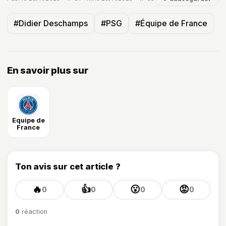
Pub. le 20/11/2025 - 17:31 - MAJ 20/11/2025 - 17:35
🤍 Sauvegarder
#Didier Deschamps
#PSG
#Équipe de France
En savoir plus sur
Équipe de
France
Ton avis sur cet article ?
🔥
👍
😮
😡
0
0
0
0
0
réaction