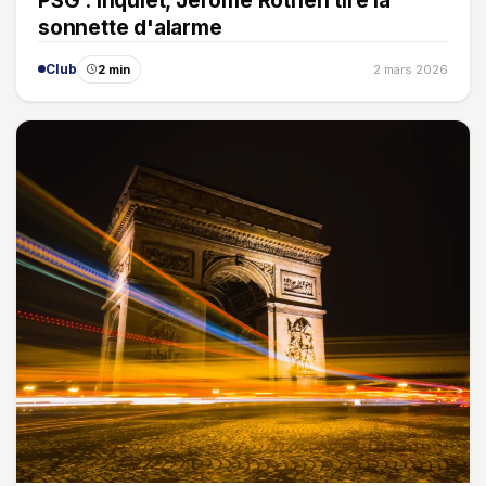
PSG : inquiet, Jérôme Rothen tire la
sonnette d'alarme
Club
2 min
2 mars 2026