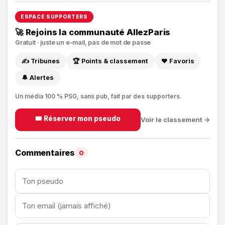
ESPACE SUPPORTERS
🚀 Rejoins la communauté AllezParis
Gratuit · juste un e-mail, pas de mot de passe
✍️ Tribunes
🏆 Points & classement
❤️ Favoris
🔔 Alertes
Un média 100 % PSG, sans pub, fait par des supporters.
🎟️ Réserver mon pseudo
Voir le classement →
Commentaires
0