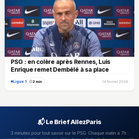
PSG : en colère après Rennes, Luis
Enrique remet Dembélé à sa place
Ligue 1
2 min
14 février 2026
📬 Le Brief AllezParis
3 minutes pour tout savoir sur le PSG. Chaque matin à 7h :