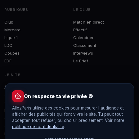
RUBRIQUES
LE CLUB
Club
Match en direct
Mercato
Effectif
Ligue 1
Calendrier
LDC
Classement
Coupes
Interviews
EDF
Le Brief
LE SITE
À propos
Concours
On respecte ta vie privée 🍪
Contact
AllezParis utilise des cookies pour mesurer l'audience et
Mentions légales
afficher des publicités qui font vivre le site. Tu peux tout
Confidentialité
accepter, tout refuser, ou choisir précisément. Voir notre
Gérer les cookies
politique de confidentialité
.
Flux RSS