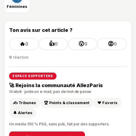
Féminines
Ton avis sur cet article ?
🔥
👍
😮
😡
0
0
0
0
0
réaction
ESPACE SUPPORTERS
🚀 Rejoins la communauté AllezParis
Gratuit · juste un e-mail, pas de mot de passe
✍️ Tribunes
🏆 Points & classement
❤️ Favoris
🔔 Alertes
Un média 100 % PSG, sans pub, fait par des supporters.