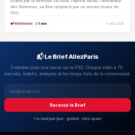
Écarté par la direction ce lundi, Fabrice Abriel, l'entraineur
des féminines, va être remplacé par un ancien joueur du
PSG.
Féminines
1 min
5 mai 2025
📬 Le Brief AllezParis
3 minutes pour tout savoir sur le PSG. Chaque matin à 7h :
mercato, matchs, analyses et les temps forts de la communauté.
Recevoir le Brief
1 e-mail par jour · gratuit · zéro spam