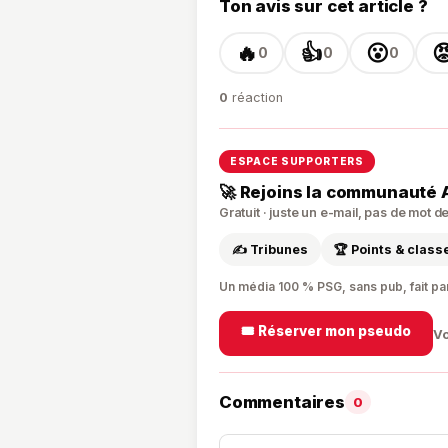
Ton avis sur cet article ?
🔥
👍
😮

0
0
0
0
réaction
ESPACE SUPPORTERS
🚀 Rejoins la communauté 
Gratuit · juste un e-mail, pas de mot 
✍️ Tribunes
🏆 Points & clas
Un média 100 % PSG, sans pub, fait pa
🎟️ Réserver mon pseudo
Vo
Commentaires
0