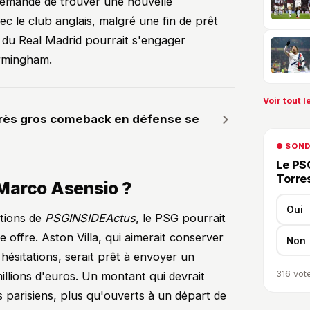
t demandé de trouver une nouvelle
vec le club anglais, malgré une fin de prêt
r du Real Madrid pourrait s'engager
irmingham.
Voir tout le
très gros comeback en défense se
● SON
Le PSG
Torre
Marco Asensio ?
Oui
ations de
PSGINSIDEActus
, le PSG pourrait
 offre. Aston Villa, qui aimerait conserver
Non
ésitations, serait prêt à envoyer un
316
vote
llions d'euros. Un montant qui devrait
ts parisiens, plus qu'ouverts à un départ de