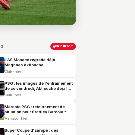
SG
EN DIRECT
L'AS Monaco regrette déjà
Maghnes Akliouche
Club · hier
PSG : les images de l'entraînement
de ce vendredi, Akliouche déjà là
et United en vue
Club · hier
Mercato PSG : retournement de
situation pour Bradley Barcola ?
Mercato · hier
Super Coupe d'Europe : des