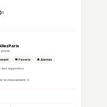

0
AllezParis
de passe
sement
❤️ Favoris
🔔 Alertes
r des supporters.
ir le classement →