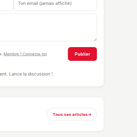
Publier
x.
Membre ? Connecte-toi
t. Lance la discussion !
Tous ses articles
→