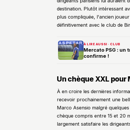
dirigeants parisiens lui auraien
destination. Plutôt intéressant a
plus compliquée, l'ancien joueu
définitivement avec le club de B
À LIRE AUSSI · CLUB
Mercato PSG : un 
confirme !
Un chèque XXL pour 
À en croire les dernières inform
recevoir prochainement une belle
Marco Asensio malgré quelques h
chèque compris entre 15 et 20 mi
largement satisfaire les dirigean