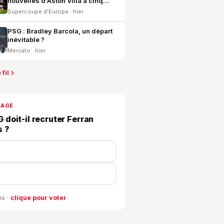
nouvelles d'Aston Villa à cinq
jours du PSG
Supercoupe d'Europe · hier
PSG : Bradley Barcola, un départ
inévitable ?
Mercato · hier
 fil
DAGE
 doit-il recruter Ferran
s ?
s ·
clique pour voter