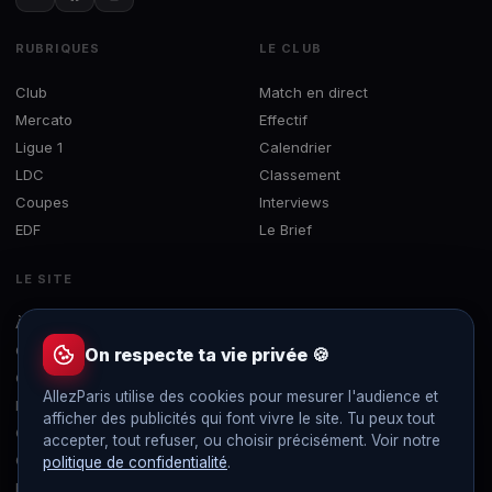
RUBRIQUES
LE CLUB
Club
Match en direct
Mercato
Effectif
Ligue 1
Calendrier
LDC
Classement
Coupes
Interviews
EDF
Le Brief
LE SITE
À propos
Concours
On respecte ta vie privée 🍪
Contact
AllezParis utilise des cookies pour mesurer l'audience et
Mentions légales
afficher des publicités qui font vivre le site. Tu peux tout
Confidentialité
accepter, tout refuser, ou choisir précisément. Voir notre
Gérer les cookies
politique de confidentialité
.
Flux RSS