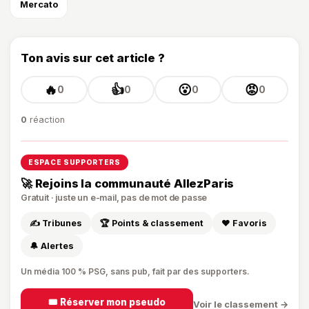
Mercato
Ton avis sur cet article ?
🔥
👍
😮
😡
0
0
0
0
0
réaction
ESPACE SUPPORTERS
🚀 Rejoins la communauté AllezParis
Gratuit · juste un e-mail, pas de mot de passe
✍️ Tribunes
🏆 Points & classement
❤️ Favoris
🔔 Alertes
Un média 100 % PSG, sans pub, fait par des supporters.
🎟️ Réserver mon pseudo
Voir le classement →