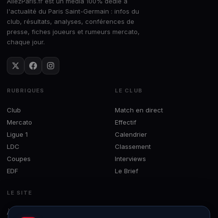
AllezParis.fr est un média 100% dédié à
l'actualité du Paris Saint-Germain : infos du
club, résultats, analyses, conférences de
presse, fiches joueurs et rumeurs mercato,
chaque jour.
RUBRIQUES
LE CLUB
Club
Match en direct
Mercato
Effectif
Ligue 1
Calendrier
LDC
Classement
Coupes
Interviews
EDF
Le Brief
LE SITE
À propos