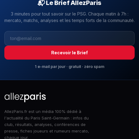
📬 Le Brief AllezParis
3 minutes pour tout savoir sur le PSG. Chaque matin à 7h :
mercato, matchs, analyses et les temps forts de la communauté.
Recevoir le Brief
1 e-mail par jour · gratuit · zéro spam
AllezParis.fr est un média 100% dédié à
l'actualité du Paris Saint-Germain : infos du
club, résultats, analyses, conférences de
presse, fiches joueurs et rumeurs mercato,
chaque jour.