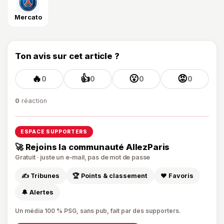
Mercato
Ton avis sur cet article ?
🔥
👍
😮
😡
0
0
0
0
0
réaction
ESPACE SUPPORTERS
🚀 Rejoins la communauté AllezParis
Gratuit · juste un e-mail, pas de mot de passe
✍️ Tribunes
🏆 Points & classement
❤️ Favoris
🔔 Alertes
Un média 100 % PSG, sans pub, fait par des supporters.