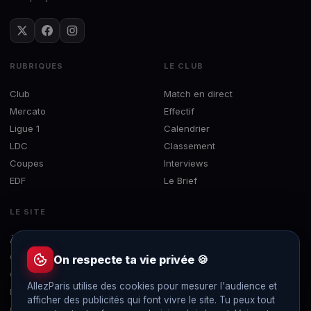
RUBRIQUES
LE CLUB
Club
Match en direct
Mercato
Effectif
Ligue 1
Calendrier
LDC
Classement
Coupes
Interviews
EDF
Le Brief
LE SITE
À propos
Concours
On respecte ta vie privée 🍪
Contact
AllezParis utilise des cookies pour mesurer l'audience et
Mentions légales
afficher des publicités qui font vivre le site. Tu peux tout
Confidentialité