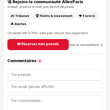
🚀 Rejoins la communauté AllezParis
Gratuit · juste un e-mail, pas de mot de passe
✍️ Tribunes
🏆 Points & classement
❤️ Favoris
🔔 Alertes
Un média 100 % PSG, sans pub, fait par des supporters.
🎟️ Réserver mon pseudo
Voir le classement →
Commentaires
0