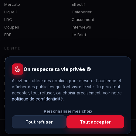
Mercato
Effectif
Ligue 1
Calendrier
LDC
Classement
Coupes
Interviews
EDF
Le Brief
LE SITE
À propos
Concours
On respecte ta vie privée 🍪
Contact
AllezParis utilise des cookies pour mesurer l'audience et
Mentions légales
afficher des publicités qui font vivre le site. Tu peux tout
Confidentialité
accepter, tout refuser, ou choisir précisément. Voir notre
Gérer les cookies
politique de confidentialité
.
Flux RSS
Personnaliser mes choix
Tout refuser
Tout accepter
© 2019-2026 AllezParis — Tous droits réservés
Site 100% indépendant et sans publicité, non affilié au Paris Saint-Germain