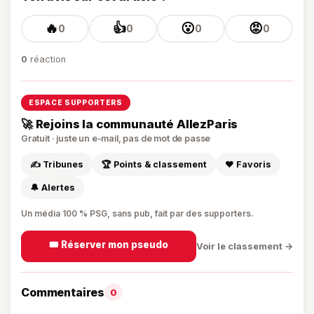
🔥
👍
😮
😡
0
0
0
0
0
réaction
ESPACE SUPPORTERS
🚀 Rejoins la communauté AllezParis
Gratuit · juste un e-mail, pas de mot de passe
✍️ Tribunes
🏆 Points & classement
❤️ Favoris
🔔 Alertes
Un média 100 % PSG, sans pub, fait par des supporters.
🎟️ Réserver mon pseudo
Voir le classement →
Commentaires
0