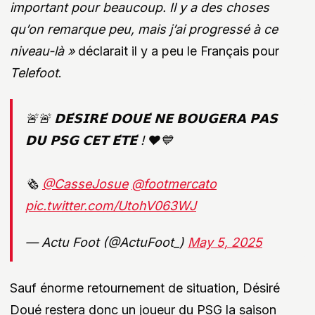
important pour beaucoup. Il y a des choses
qu’on remarque peu, mais j’ai progressé à ce
niveau-là »
déclarait il y a peu le Français pour
Telefoot
.
🚨🚨 𝗗𝗘́𝗦𝗜𝗥𝗘́ 𝗗𝗢𝗨𝗘́ 𝗡𝗘 𝗕𝗢𝗨𝗚𝗘𝗥𝗔 𝗣𝗔𝗦
𝗗𝗨 𝗣𝗦𝗚 𝗖𝗘𝗧 𝗘́𝗧𝗘́ ! ❤️💙
🗞️
@CasseJosue
@footmercato
pic.twitter.com/UtohV063WJ
— Actu Foot (@ActuFoot_)
May 5, 2025
Sauf énorme retournement de situation, Désiré
Doué restera donc un joueur du PSG la saison