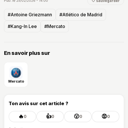
Pub. le 25/02/2026 - 14:00
🤍 Sauvegarder
#Antoine Griezmann
#Atlético de Madrid
#Kang-In Lee
#Mercato
En savoir plus sur
Mercato
Ton avis sur cet article ?
🔥
👍
😮
😡
0
0
0
0