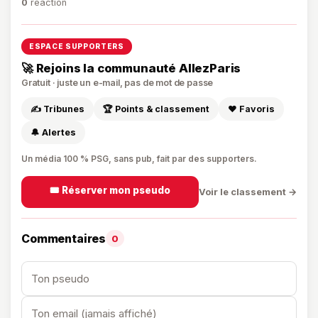
0
réaction
ESPACE SUPPORTERS
🚀 Rejoins la communauté AllezParis
Gratuit · juste un e-mail, pas de mot de passe
✍️ Tribunes
🏆 Points & classement
❤️ Favoris
🔔 Alertes
Un média 100 % PSG, sans pub, fait par des supporters.
🎟️ Réserver mon pseudo
Voir le classement →
Commentaires
0