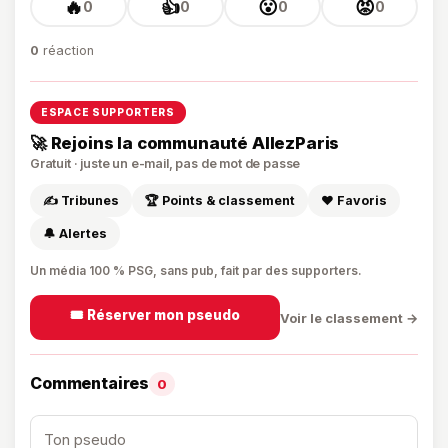
🔥
👍
😮
😡
0
0
0
0
0
réaction
ESPACE SUPPORTERS
🚀 Rejoins la communauté AllezParis
Gratuit · juste un e-mail, pas de mot de passe
✍️ Tribunes
🏆 Points & classement
❤️ Favoris
🔔 Alertes
Un média 100 % PSG, sans pub, fait par des supporters.
🎟️ Réserver mon pseudo
Voir le classement →
Commentaires
0