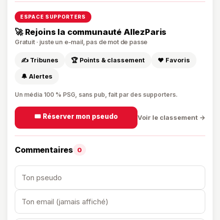
ESPACE SUPPORTERS
🚀 Rejoins la communauté AllezParis
Gratuit · juste un e-mail, pas de mot de passe
✍️ Tribunes
🏆 Points & classement
❤️ Favoris
🔔 Alertes
Un média 100 % PSG, sans pub, fait par des supporters.
🎟️ Réserver mon pseudo
Voir le classement →
Commentaires
0