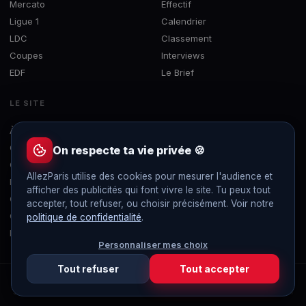
Mercato
Effectif
Ligue 1
Calendrier
LDC
Classement
Coupes
Interviews
EDF
Le Brief
LE SITE
À propos
Concours
On respecte ta vie privée 🍪
Contact
AllezParis utilise des cookies pour mesurer l'audience et
Mentions légales
afficher des publicités qui font vivre le site. Tu peux tout
Confidentialité
accepter, tout refuser, ou choisir précisément. Voir notre
Gérer les cookies
politique de confidentialité
.
Flux RSS
Personnaliser mes choix
Tout refuser
Tout accepter
© 2019-2026 AllezParis — Tous droits réservés
Site 100% indépendant et sans publicité, non affilié au Paris Saint-Germain