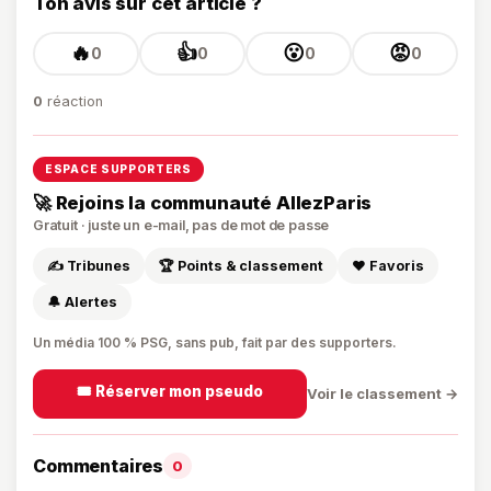
Ton avis sur cet article ?
🔥
👍
😮
😡
0
0
0
0
0
réaction
ESPACE SUPPORTERS
🚀 Rejoins la communauté AllezParis
Gratuit · juste un e-mail, pas de mot de passe
✍️ Tribunes
🏆 Points & classement
❤️ Favoris
🔔 Alertes
Un média 100 % PSG, sans pub, fait par des supporters.
🎟️ Réserver mon pseudo
Voir le classement →
Commentaires
0