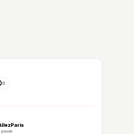

0
AllezParis
de passe