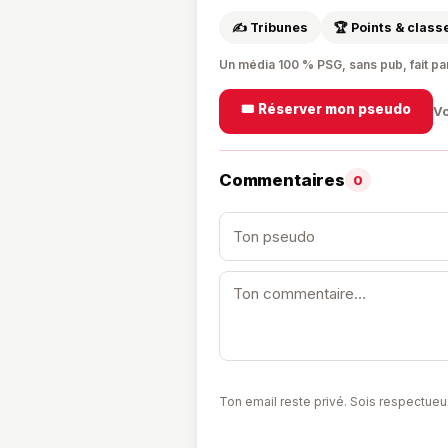
✍️ Tribunes
🏆 Points & clas
Un média 100 % PSG, sans pub, fait pa
🎟️ Réserver mon pseudo
Vo
Commentaires
0
Ton email reste privé. Sois respectueu