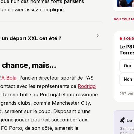
que l'un des hommes forts parisiens
 un dossier assez compliqué.
Voir tout le
 un départ XXL cet été ?
● SON
Le PSG
Torre
 chance, mais...
Oui
'
A Bola
, l'ancien directeur sportif de l'AS
Non
ontact avec les représentants de
Rodrigo
287
vot
de terrain brille au Portugal et impressionne
 grands clubs, comme Manchester City,
, seraient sur le coup. Disposant d'une
le jeune joueur pourrait succomber aux
📬 Le 
FC Porto, de son côté, aimerait le
3 minute
PSG et 