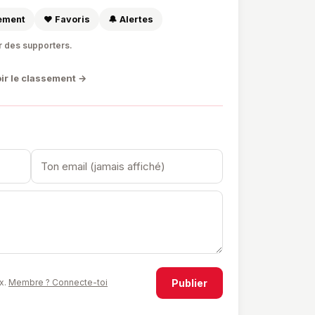
sement
❤️ Favoris
🔔 Alertes
r des supporters.
ir le classement →
Publier
x.
Membre ? Connecte-toi