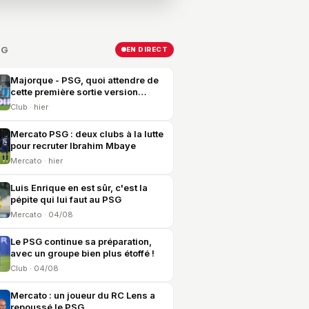
SG
EN DIRECT
Majorque - PSG, quoi attendre de
cette première sortie version
2026-2027 ?
Club · hier
Mercato PSG : deux clubs à la lutte
pour recruter Ibrahim Mbaye
Mercato · hier
Luis Enrique en est sûr, c'est la
pépite qui lui faut au PSG
Mercato · 04/08
Le PSG continue sa préparation,
avec un groupe bien plus étoffé !
Club · 04/08
Mercato : un joueur du RC Lens a
repoussé le PSG