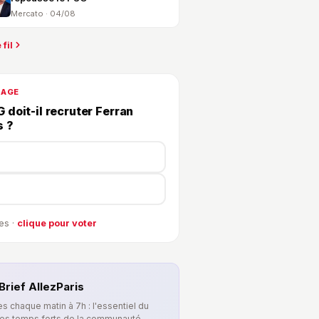
Mercato · 04/08
 fil
DAGE
 doit-il recruter Ferran
s ?
es ·
clique pour voter
Brief AllezParis
s chaque matin à 7h : l'essentiel du
les temps forts de la communauté.