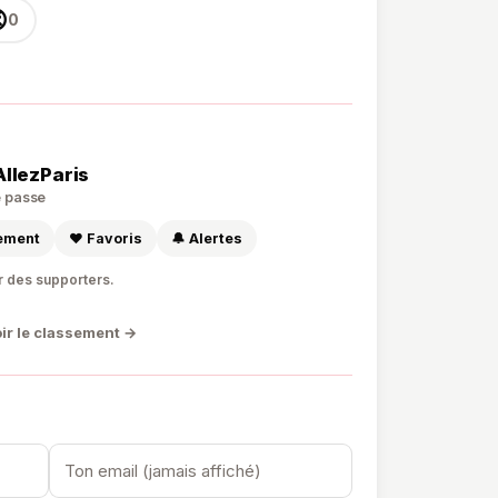

0
AllezParis
de passe
sement
❤️ Favoris
🔔 Alertes
r des supporters.
ir le classement →