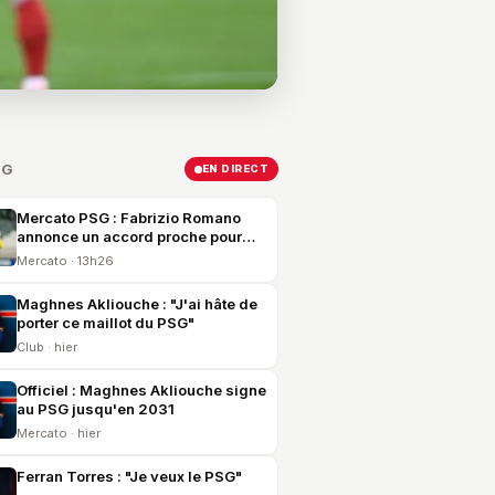
SG
EN DIRECT
Mercato PSG : Fabrizio Romano
annonce un accord proche pour
Mika Godts
Mercato · 13h26
Maghnes Akliouche : "J'ai hâte de
porter ce maillot du PSG"
Club · hier
Officiel : Maghnes Akliouche signe
au PSG jusqu'en 2031
Mercato · hier
Ferran Torres : "Je veux le PSG"