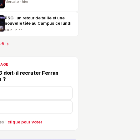
Mercato · hier
PSG : un retour de taille et une
nouvelle tête au Campus ce lundi
Club · hier
 fil
DAGE
 doit-il recruter Ferran
s ?
es ·
clique pour voter