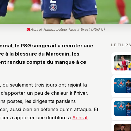
Achraf Hakimi buteur face à Brest (PSG.fr)
LE FIL P
rnal, le PSG songerait à recruter une
e à la blessure du Marocain, les
ient rendus compte du manque à ce
où seulement trois jours ont rejoint la
 d'apporter un peu de chaleur à l'hiver.
s postes, les dirigeants parisiens
er, aussi bien en défense qu'en attaque. Et
encer à apporter une doublure à
Achraf