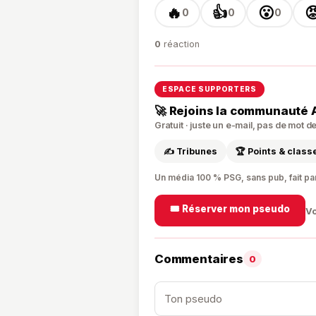
🔥
👍
😮

0
0
0
0
réaction
ESPACE SUPPORTERS
🚀 Rejoins la communauté 
Gratuit · juste un e-mail, pas de mot 
✍️ Tribunes
🏆 Points & clas
Un média 100 % PSG, sans pub, fait pa
🎟️ Réserver mon pseudo
Vo
Commentaires
0