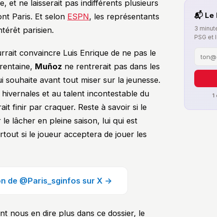
 et ne laisserait pas indifférents plusieurs
📬 Le 
nt Paris. Et selon
ESPN
, les représentants
3 minute
térêt parisien.
PSG et 
rait convaincre Luis Enrique de ne pas le
trentaine,
Muñoz
ne rentrerait pas dans les
 souhaite avant tout miser sur la jeunesse.
s hivernales et au talent incontestable du
1
ait finir par craquer. Reste à savoir si le
le lâcher en pleine saison, lui qui est
rtout si le joueur acceptera de jouer les
ion de @Paris_sginfos sur X →
t nous en dire plus dans ce dossier, le