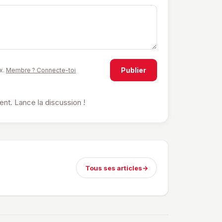
Publier
x.
Membre ? Connecte-toi
t. Lance la discussion !
Tous ses articles
→