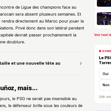
ncontre de Ligue des champions face au
arocain sera absent plusieurs semaines. Et
se rendra directement au Maroc pour jouer la
ations. Privé donc dans son latéral pendant
 capitale devrait passer prochainement la
Voir tout le
une doublure.
● SON
Le PSG
Torre
taille et une nouvelle tête au
Oui
Non
uñoz, mais...
298
vot
ours, le PSG ne serait pas insensible au
ans, le défenseur brille sous les couleurs de