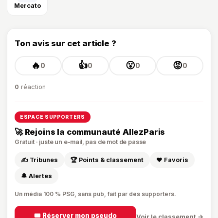
Mercato
Ton avis sur cet article ?
🔥
👍
😮
😡
0
0
0
0
0
réaction
ESPACE SUPPORTERS
🚀 Rejoins la communauté AllezParis
Gratuit · juste un e-mail, pas de mot de passe
✍️ Tribunes
🏆 Points & classement
❤️ Favoris
🔔 Alertes
Un média 100 % PSG, sans pub, fait par des supporters.
🎟️ Réserver mon pseudo
Voir le classement →