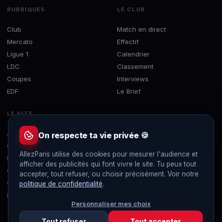
RUBRIQUES
LE CLUB
Club
Match en direct
Mercato
Effectif
Ligue 1
Calendrier
LDC
Classement
Coupes
Interviews
EDF
Le Brief
LE SITE
À propos
On respecte ta vie privée 🍪
Contact
AllezParis utilise des cookies pour mesurer l'audience et
Mentions légales
afficher des publicités qui font vivre le site. Tu peux tout
Confidentialité
accepter, tout refuser, ou choisir précisément. Voir notre
Gérer les cookies
politique de confidentialité
.
Flux RSS
Personnaliser mes choix
Tout refuser
Tout accepter