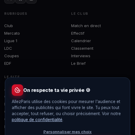
RUBRIQUES
LE CLUB
Club
Match en direct
Mercato
Effectif
Ligue 1
Calendrier
LDC
Classement
Coupes
Interviews
EDF
Le Brief
LE SITE
À propos
On respecte ta vie privée 🍪
Contact
AllezParis utilise des cookies pour mesurer l'audience et
Mentions légales
afficher des publicités qui font vivre le site. Tu peux tout
Confidentialité
accepter, tout refuser, ou choisir précisément. Voir notre
Gérer les cookies
politique de confidentialité
.
Flux RSS
Personnaliser mes choix