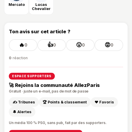
Mercato
Lucas
Chevalier
Ton avis sur cet article ?
🔥
👍
😮
😡
0
0
0
0
0
réaction
ESPACE SUPPORTERS
🚀 Rejoins la communauté AllezParis
Gratuit · juste un e-mail, pas de mot de passe
✍️ Tribunes
🏆 Points & classement
❤️ Favoris
🔔 Alertes
Un média 100 % PSG, sans pub, fait par des supporters.