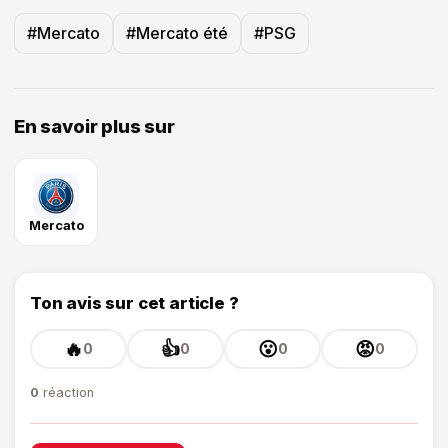
#Mercato
#Mercato été
#PSG
En savoir plus sur
Mercato
Ton avis sur cet article ?
🔥
👍
😮
😡
0
0
0
0
0
réaction