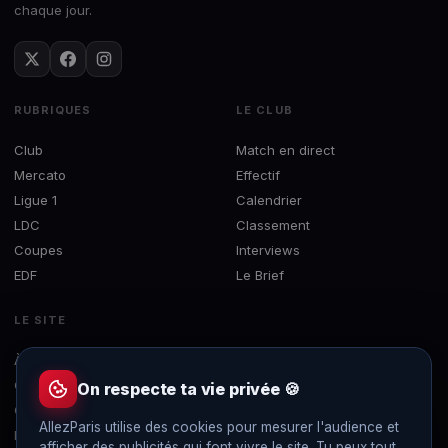
chaque jour.
RUBRIQUES
LE CLUB
Club
Match en direct
Mercato
Effectif
Ligue 1
Calendrier
LDC
Classement
Coupes
Interviews
EDF
Le Brief
LE SITE
À propos
Concours
On respecte ta vie privée 🍪
Contact
AllezParis utilise des cookies pour mesurer l'audience et
Mentions légales
afficher des publicités qui font vivre le site. Tu peux tout