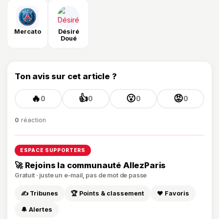
Mercato
Désiré
Doué
Ton avis sur cet article ?
🔥
👍
😮
😡
0
0
0
0
0
réaction
ESPACE SUPPORTERS
🚀 Rejoins la communauté AllezParis
Gratuit · juste un e-mail, pas de mot de passe
✍️ Tribunes
🏆 Points & classement
❤️ Favoris
🔔 Alertes