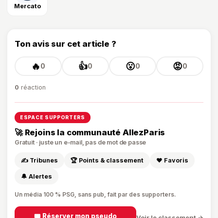
Mercato
Ton avis sur cet article ?
🔥
👍
😮
😡
0
0
0
0
0
réaction
ESPACE SUPPORTERS
🚀 Rejoins la communauté AllezParis
Gratuit · juste un e-mail, pas de mot de passe
✍️ Tribunes
🏆 Points & classement
❤️ Favoris
🔔 Alertes
Un média 100 % PSG, sans pub, fait par des supporters.
🎟️ Réserver mon pseudo
Voir le classement →