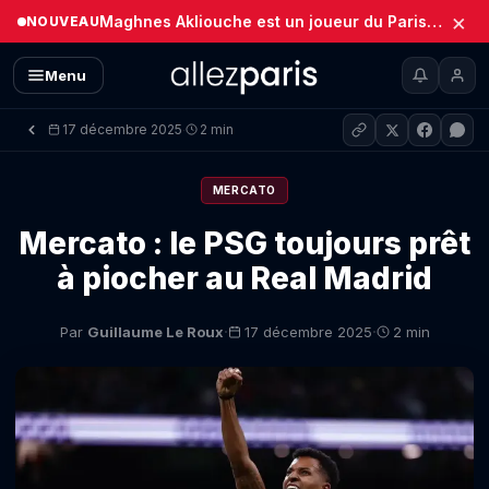
×
Maghnes Akliouche est un joueur du Paris Saint-Germain (Officiel)
NOUVEAU
Menu
17 décembre 2025
2 min
·
MERCATO
Mercato : le PSG toujours prêt
à piocher au Real Madrid
·
·
Par
Guillaume Le Roux
17 décembre 2025
2 min