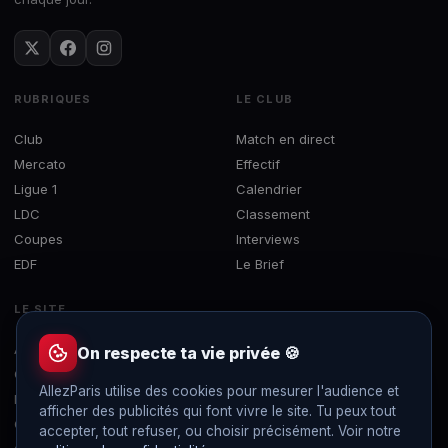
RUBRIQUES
LE CLUB
Club
Match en direct
Mercato
Effectif
Ligue 1
Calendrier
LDC
Classement
Coupes
Interviews
EDF
Le Brief
LE SITE
À propos
On respecte ta vie privée 🍪
Contact
AllezParis utilise des cookies pour mesurer l'audience et
Mentions légales
afficher des publicités qui font vivre le site. Tu peux tout
Confidentialité
accepter, tout refuser, ou choisir précisément. Voir notre