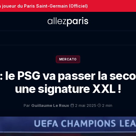
joueur du Paris Saint-Germain (Officiel)
MERCATO
: le PSG va passer la sec
une signature XXL !
·
·
Par
Guillaume Le Roux
2 mai 2025
2 min