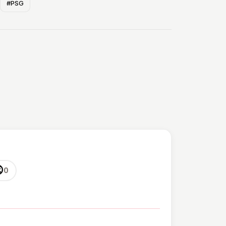
#PSG

0