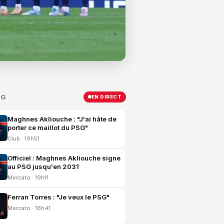
SG
EN DIRECT
Maghnes Akliouche : "J'ai hâte de
porter ce maillot du PSG"
Club · 19h51
Officiel : Maghnes Akliouche signe
au PSG jusqu'en 2031
Mercato · 19h11
Ferran Torres : "Je veux le PSG"
Mercato · 16h41