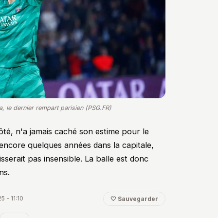
, le dernier rempart parisien (PSG.FR)
té, n'a jamais caché son estime pour le
r encore quelques années dans la capitale,
aisserait pas insensible. La balle est donc
ns.
5 - 11:10
🤍 Sauvegarder