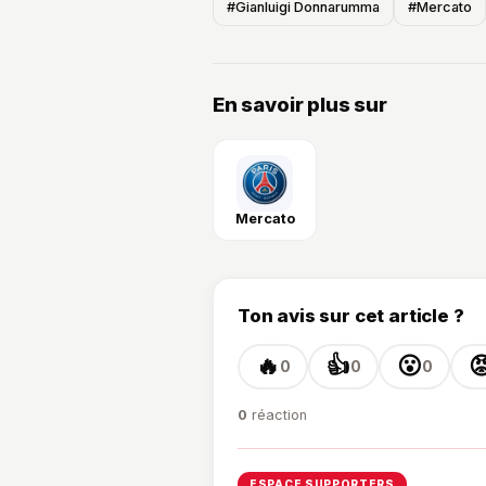
#Gianluigi Donnarumma
#Mercato
En savoir plus sur
Mercato
Ton avis sur cet article ?
🔥
👍
😮

0
0
0
0
réaction
ESPACE SUPPORTERS