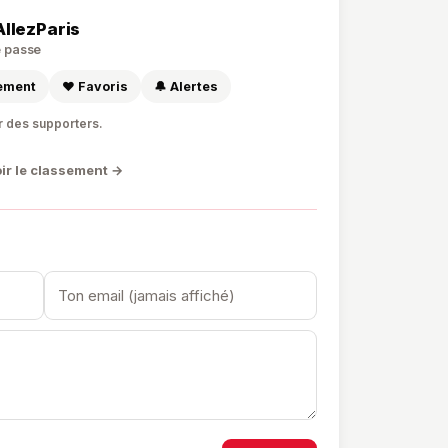
AllezParis
de passe
sement
❤️ Favoris
🔔 Alertes
r des supporters.
ir le classement →