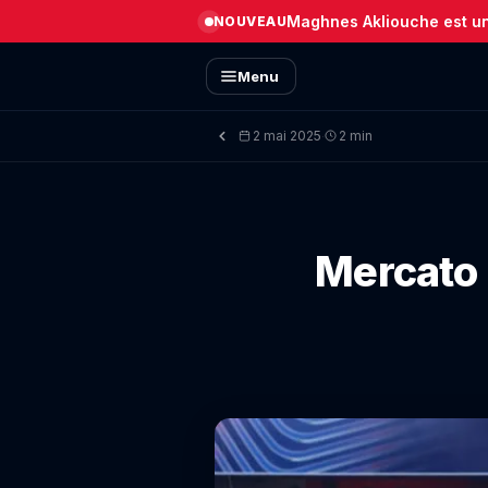
Maghnes Akliouche est un 
NOUVEAU
Menu
2 mai 2025
2 min
·
Mercato 