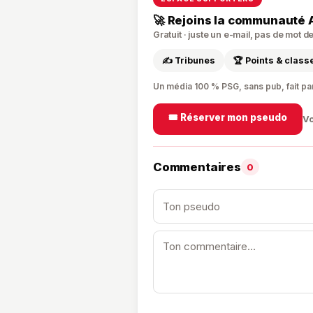
🚀 Rejoins la communauté 
Gratuit · juste un e-mail, pas de mot 
✍️ Tribunes
🏆 Points & clas
Un média 100 % PSG, sans pub, fait pa
🎟️ Réserver mon pseudo
Vo
Commentaires
0