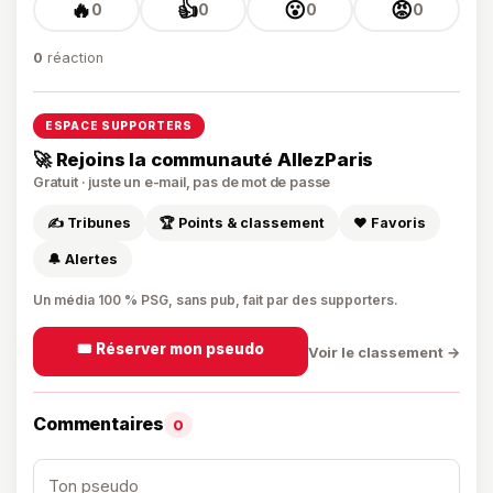
🔥
👍
😮
😡
0
0
0
0
0
réaction
ESPACE SUPPORTERS
🚀 Rejoins la communauté AllezParis
Gratuit · juste un e-mail, pas de mot de passe
✍️ Tribunes
🏆 Points & classement
❤️ Favoris
🔔 Alertes
Un média 100 % PSG, sans pub, fait par des supporters.
🎟️ Réserver mon pseudo
Voir le classement →
Commentaires
0