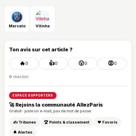
Mercato
Vitinha
Ton avis sur cet article ?
🔥
👍
😮
😡
0
0
0
0
0
réaction
ESPACE SUPPORTERS
🚀 Rejoins la communauté AllezParis
Gratuit · juste un e-mail, pas de mot de passe
✍️ Tribunes
🏆 Points & classement
❤️ Favoris
🔔 Alertes