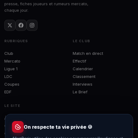
presse, fiches joueurs et rumeurs mercato,
chaque jour.
RUBRIQUES
LE CLUB
Club
Match en direct
Mercato
Effectif
Ligue 1
Calendrier
LDC
Classement
Coupes
Interviews
EDF
Le Brief
LE SITE
À propos
Concours
On respecte ta vie privée 🍪
Contact