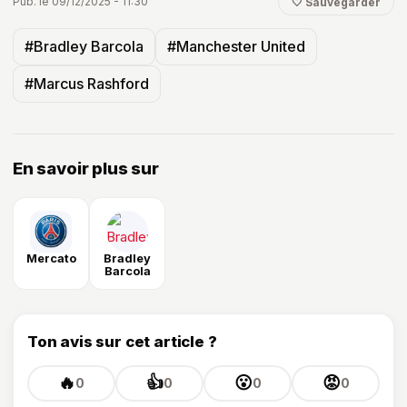
Pub. le 09/12/2025 - 11:30
🤍 Sauvegarder
#Bradley Barcola
#Manchester United
#Marcus Rashford
En savoir plus sur
Mercato
Bradley
Barcola
Ton avis sur cet article ?
🔥
👍
😮
😡
0
0
0
0