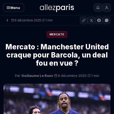
Menu
9 décembre 2025
1 min
·
MERCATO
Mercato : Manchester United
craque pour Barcola, un deal
fou en vue ?
·
·
Par
Guillaume Le Roux
9 décembre 2025
1 min