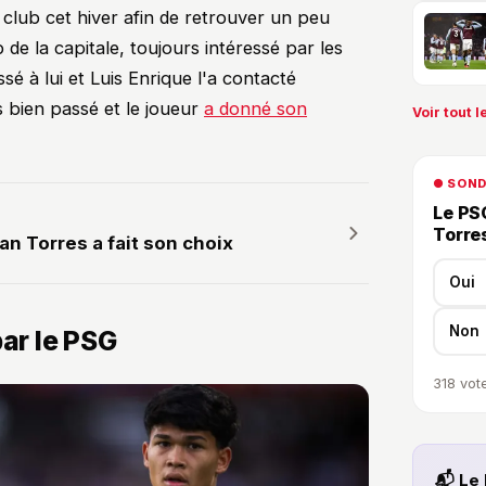
le club cet hiver afin de retrouver un peu
 de la capitale, toujours intéressé par les
ssé à lui et Luis Enrique l'a contacté
s bien passé et le joueur
a donné son
Voir tout le
● SON
Le PSG
Torre
an Torres a fait son choix
Oui
Non
par le PSG
318
vote
📬 Le 