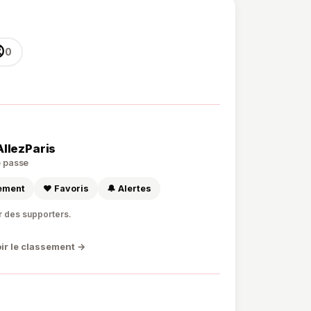

0
AllezParis
de passe
sement
❤️ Favoris
🔔 Alertes
r des supporters.
ir le classement →