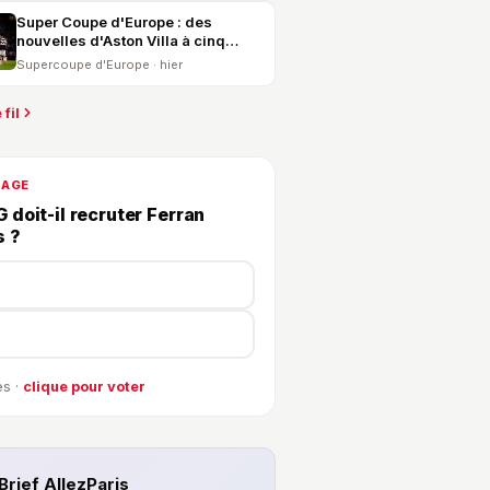
Super Coupe d'Europe : des
nouvelles d'Aston Villa à cinq
jours du PSG
Supercoupe d'Europe · hier
 fil
DAGE
 doit-il recruter Ferran
s ?
s ·
clique pour voter
Brief AllezParis