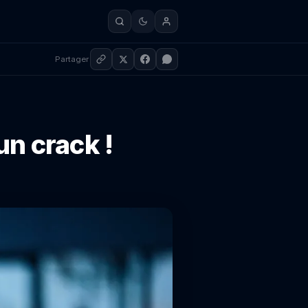
Partager
un crack !