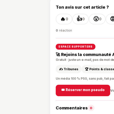
Ton avis sur cet article ?
🔥
👍
😮

0
0
0
0
réaction
ESPACE SUPPORTERS
🚀 Rejoins la communauté 
Gratuit · juste un e-mail, pas de mot 
✍️ Tribunes
🏆 Points & clas
Un média 100 % PSG, sans pub, fait pa
🎟️ Réserver mon pseudo
Vo
Commentaires
0