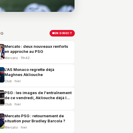
SG
EN DIRECT
Mercato : deux nouveaux renforts
en approche au PSG
Mercato · 11h42
L'AS Monaco regrette déjà
Maghnes Akliouche
Club · hier
PSG : les images de l'entraînement
de ce vendredi, Akliouche déjà là
et United en vue
Club · hier
Mercato PSG : retournement de
situation pour Bradley Barcola ?
Mercato · hier