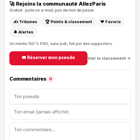
🚀 Rejoins la communauté AllezParis
Gratuit · juste un e-mail, pas de mot de passe
✍️ Tribunes
🏆 Points & classement
❤️ Favoris
🔔 Alertes
Un média 100 % PSG, sans pub, fait par des supporters.
🎟️ Réserver mon pseudo
Voir le classement →
Commentaires
0