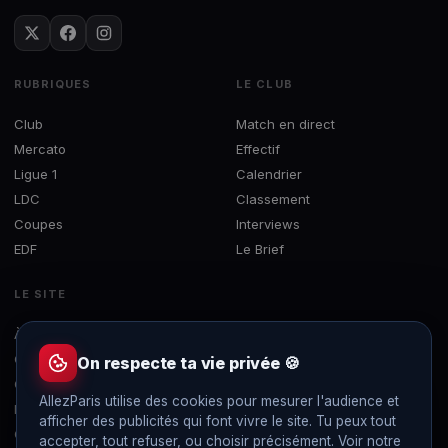
RUBRIQUES
LE CLUB
Club
Match en direct
Mercato
Effectif
Ligue 1
Calendrier
LDC
Classement
Coupes
Interviews
EDF
Le Brief
LE SITE
À propos
Concours
On respecte ta vie privée 🍪
Contact
AllezParis utilise des cookies pour mesurer l'audience et
Mentions légales
afficher des publicités qui font vivre le site. Tu peux tout
Confidentialité
accepter, tout refuser, ou choisir précisément. Voir notre