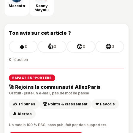
Mercato
Senny
Mayulu
Ton avis sur cet article ?
🔥
👍
😮
😡
0
0
0
0
0
réaction
ESPACE SUPPORTERS
🚀 Rejoins la communauté AllezParis
Gratuit · juste un e-mail, pas de mot de passe
✍️ Tribunes
🏆 Points & classement
❤️ Favoris
🔔 Alertes
Un média 100 % PSG, sans pub, fait par des supporters.