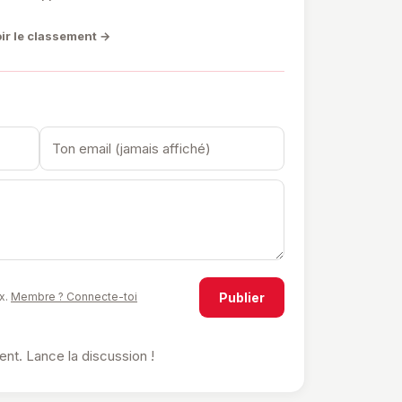
ir le classement →
Publier
x.
Membre ? Connecte-toi
t. Lance la discussion !