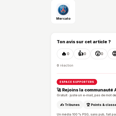
Mercato
Ton avis sur cet article ?
🔥
👍
😮

0
0
0
0
réaction
ESPACE SUPPORTERS
🚀 Rejoins la communauté 
Gratuit · juste un e-mail, pas de mot 
✍️ Tribunes
🏆 Points & clas
Un média 100 % PSG, sans pub, fait pa