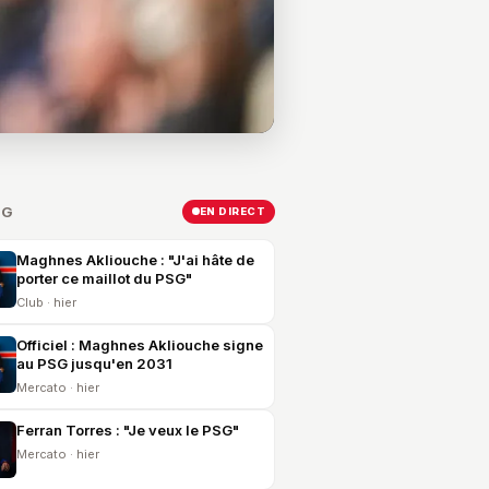
SG
EN DIRECT
Maghnes Akliouche : "J'ai hâte de
porter ce maillot du PSG"
Club · hier
Officiel : Maghnes Akliouche signe
au PSG jusqu'en 2031
Mercato · hier
Ferran Torres : "Je veux le PSG"
Mercato · hier