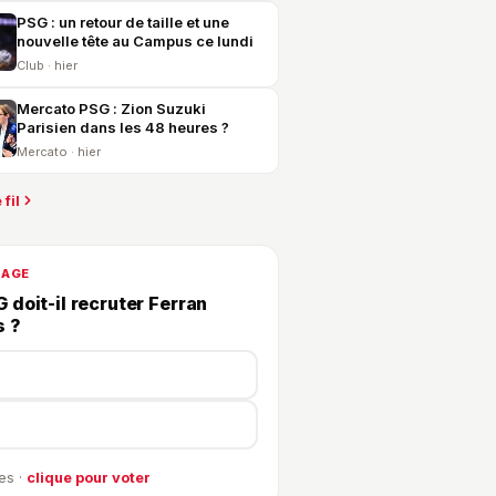
PSG : un retour de taille et une
nouvelle tête au Campus ce lundi
Club · hier
Mercato PSG : Zion Suzuki
Parisien dans les 48 heures ?
Mercato · hier
 fil
DAGE
 doit-il recruter Ferran
s ?
es ·
clique pour voter