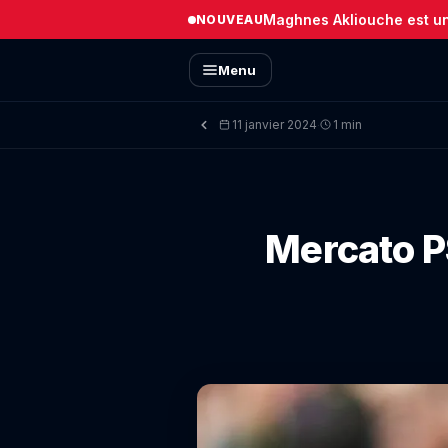
Maghnes Akliouche est un 
NOUVEAU
Menu
11 janvier 2024
1 min
·
Mercato PS