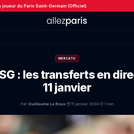
joueur du Paris Saint-Germain (Officiel)
MERCATO
G : les transferts en dire
11 janvier
·
·
Par
Guillaume Le Roux
11 janvier 2024
1 min