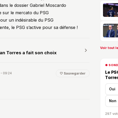
dans le dossier Gabriel Moscardo
ce sur le mercato du PSG
pour un indésirable du PSG
nte, le PSG s’active pour sa défense !
Voir tout le
an Torres a fait son choix
● SON
Le PSG
 - 09:24
🤍 Sauvegarder
Torre
Oui
Non
297
vot