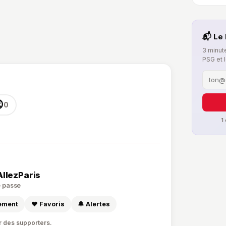
📬 Le 
3 minute
PSG et 

0
1
AllezParis
de passe
sement
❤️ Favoris
🔔 Alertes
r des supporters.