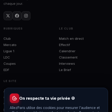
chaque jour.
RUBRIQUES
LE CLUB
Club
Match en direct
Mercato
Effectif
Ligue 1
Calendrier
LDC
Classement
Coupes
Interviews
EDF
Le Brief
LE SITE
À propos
Concours
On respecte ta vie privée 🍪
Contact
AllezParis utilise des cookies pour mesurer l'audience et
Mentions légales