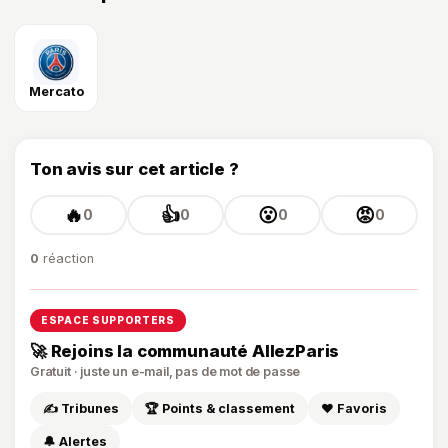
Mercato
Ton avis sur cet article ?
🔥
👍
😮
😡
0
0
0
0
0
réaction
ESPACE SUPPORTERS
🚀 Rejoins la communauté AllezParis
Gratuit · juste un e-mail, pas de mot de passe
✍️ Tribunes
🏆 Points & classement
❤️ Favoris
🔔 Alertes