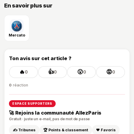
En savoir plus sur
Mercato
Ton avis sur cet article ?
🔥
👍
😮
😡
0
0
0
0
0
réaction
ESPACE SUPPORTERS
🚀 Rejoins la communauté AllezParis
Gratuit · juste un e-mail, pas de mot de passe
✍️ Tribunes
🏆 Points & classement
❤️ Favoris