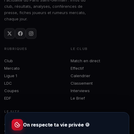
club, résultats, analyses, conférences de
presse, fiches joueurs et rumeurs mercato,
chaque jour.
RUBRIQUES
LE CLUB
Club
Match en direct
Mercato
Effectif
Ligue 1
Calendrier
LDC
Classement
Coupes
Interviews
EDF
Le Brief
LE SITE
À propos
On respecte ta vie privée 🍪
Contact