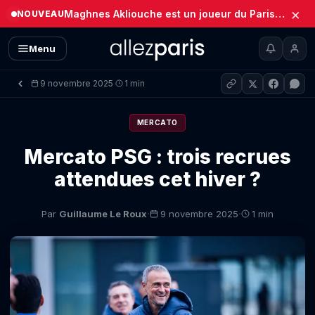
×
Maghnes Akliouche est un joueur du Paris Saint-Germain (Officiel)
NOUVEAU
Menu
9 novembre 2025
1 min
·
MERCATO
Mercato PSG : trois recrues
attendues cet hiver ?
·
·
Par
Guillaume Le Roux
9 novembre 2025
1 min