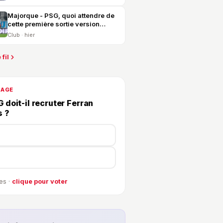
Majorque - PSG, quoi attendre de
cette première sortie version
2026-2027 ?
Club · hier
 fil
DAGE
 doit-il recruter Ferran
s ?
es ·
clique pour voter