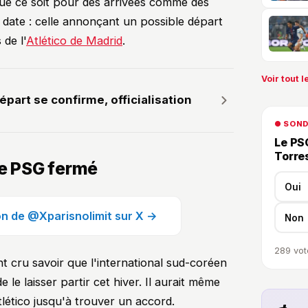
 que ce soit pour des arrivées comme des
 date : celle annonçant un possible départ
de l'
Atlético de Madrid
.
Voir tout le
épart se confirme, officialisation
● SON
Le PSG
Torre
le PSG fermé
Oui
ion de @Xparisnolimit sur X →
Non
289
vot
nt cru savoir que l'international sud-coréen
 le laisser partir cet hiver. Il aurait même
tlético jusqu'à trouver un accord.