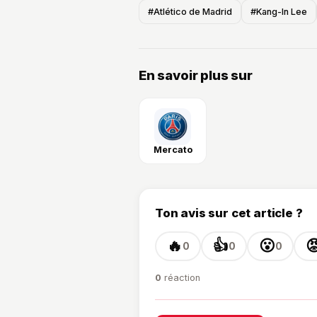
#Atlético de Madrid
#Kang-In Lee
En savoir plus sur
Mercato
Ton avis sur cet article ?
🔥
👍
😮

0
0
0
0
réaction