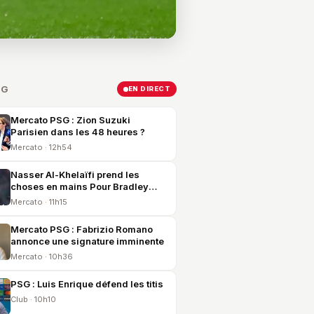
SG
EN DIRECT
Mercato PSG : Zion Suzuki
Parisien dans les 48 heures ?
Mercato · 12h54
Nasser Al-Khelaïfi prend les
choses en mains Pour Bradley
Barcola !
Mercato · 11h15
Mercato PSG : Fabrizio Romano
annonce une signature imminente
Mercato · 10h36
PSG : Luis Enrique défend les titis
Club · 10h10