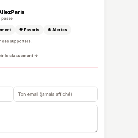
AllezParis
de passe
sement
❤️ Favoris
🔔 Alertes
r des supporters.
ir le classement →