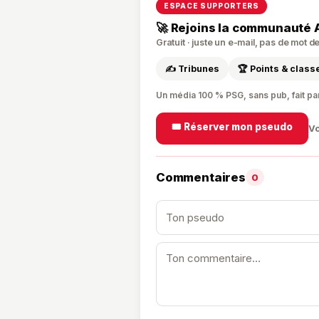
ESPACE SUPPORTERS
🚀 Rejoins la communauté 
Gratuit · juste un e-mail, pas de mot 
✍️ Tribunes
🏆 Points & clas
Un média 100 % PSG, sans pub, fait pa
🎟️ Réserver mon pseudo
Vo
Commentaires
0