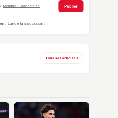
Publier
x.
Membre ? Connecte-toi
t. Lance la discussion !
Tous ses articles
→