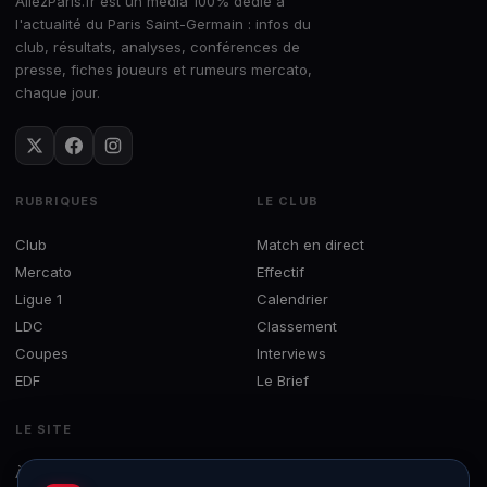
AllezParis.fr est un média 100% dédié à
l'actualité du Paris Saint-Germain : infos du
club, résultats, analyses, conférences de
presse, fiches joueurs et rumeurs mercato,
chaque jour.
RUBRIQUES
LE CLUB
Club
Match en direct
Mercato
Effectif
Ligue 1
Calendrier
LDC
Classement
Coupes
Interviews
EDF
Le Brief
LE SITE
À propos