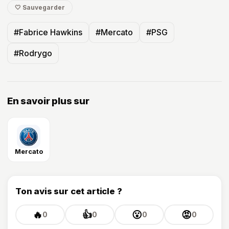
🤍 Sauvegarder
#Fabrice Hawkins
#Mercato
#PSG
#Rodrygo
En savoir plus sur
Mercato
Ton avis sur cet article ?
🔥
👍
😮
😡
0
0
0
0