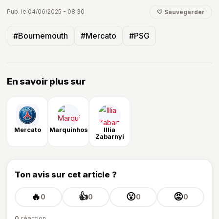
Pub. le 04/06/2025 - 08:30
🤍 Sauvegarder
#Bournemouth
#Mercato
#PSG
En savoir plus sur
Mercato
Marquinhos
Illia
Zabarnyi
Ton avis sur cet article ?
🔥
👍
😮
😡
0
0
0
0
0
réaction