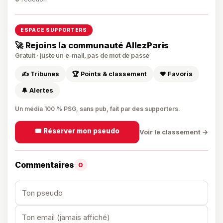
ESPACE SUPPORTERS
🚀 Rejoins la communauté AllezParis
Gratuit · juste un e-mail, pas de mot de passe
✍️ Tribunes
🏆 Points & classement
❤️ Favoris
🔔 Alertes
Un média 100 % PSG, sans pub, fait par des supporters.
🎟️ Réserver mon pseudo
Voir le classement →
Commentaires
0