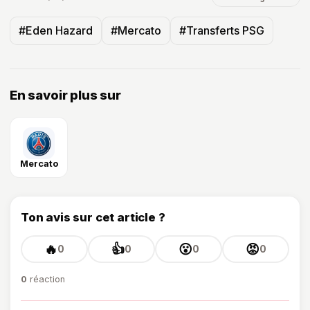
#Eden Hazard
#Mercato
#Transferts PSG
En savoir plus sur
Mercato
Ton avis sur cet article ?
🔥
👍
😮
😡
0
0
0
0
0
réaction